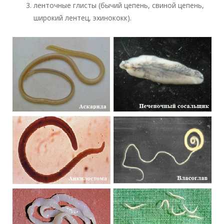
ленточные глисты (бычий цепень, свиной цепень,
широкий лентец, эхинококк).