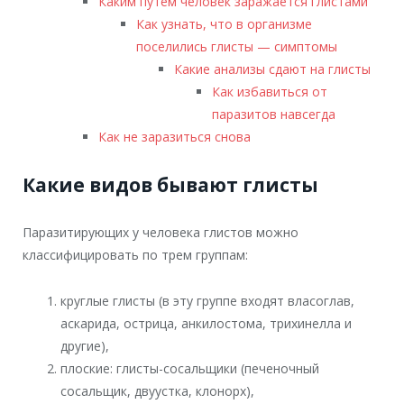
Каким путем человек заражается глистами
Как узнать, что в организме
поселились глисты — симптомы
Какие анализы сдают на глисты
Как избавиться от
паразитов навсегда
Как не заразиться снова
Какие видов бывают глисты
Паразитирующих у человека глистов можно
классифицировать по трем группам:
круглые глисты (в эту группе входят власоглав,
аскарида, острица, анкилостома, трихинелла и
другие),
плоские: глисты-сосальщики (печеночный
сосальщик, двуустка, клонорх),