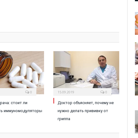
0
15.09.2019
0
рача: стоит ли
Доктор объясняет, почему не
ть иммуномодуляторы
нужно делать прививку от
гриппа