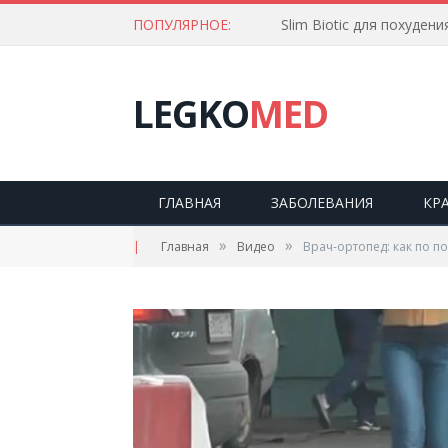
ПОПУЛЯРНОЕ:
Slim Biotic для похудени
LEGKO
MED
ГЛАВНАЯ
ЗАБОЛЕВАНИЯ
КР
»
»
|
Главная
Видео
Врач-ортопед: как по п