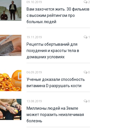
09.10.2019
2
Вам захочется жить. 30 фильмов
с высоким рейтингом про
больных людей
19.11.2019
1
Рецепты обертываний для
похудения и красоты тела в
домашних условиях
06.09.2019
0
Ученые доказали способность
витамина D разрушать кости
13.08.2019
0
Миллионы людей на Земле
может поразить неизлечимая
болезнь