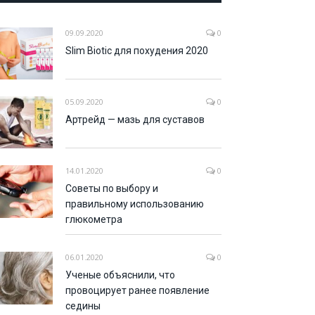
09.09.2020
0
Slim Biotic для похудения 2020
05.09.2020
0
Артрейд — мазь для суставов
14.01.2020
0
Советы по выбору и
правильному использованию
глюкометра
06.01.2020
0
Ученые объяснили, что
провоцирует ранее появление
седины