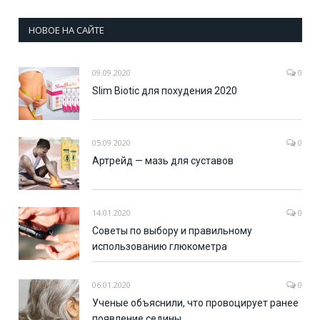
НОВОЕ НА САЙТЕ
09.09.2020
0
Slim Biotic для похудения 2020
05.09.2020
0
Артрейд — мазь для суставов
14.01.2020
0
Советы по выбору и правильному
использованию глюкометра
06.01.2020
0
Ученые объяснили, что провоцирует ранее
появление седины