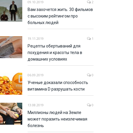
09.10.2019
2
Вам захочется жить. 30 фильмов
с высоким рейтингом про
больных людей
19.11.2019
1
Рецепты обертываний для
похудения и красоты тела в
домашних условиях
06.09.2019
0
Ученые доказали способность
витамина D разрушать кости
13.08.2019
0
Миллионы людей на Земле
может поразить неизлечимая
болезнь