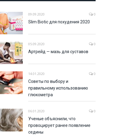
09.09.2020
0
Slim Biotic для похудения 2020
05.09.2020
0
Артрейд — мазь для суставов
14.01.2020
0
Советы по выбору и
правильному использованию
глюкометра
06.01.2020
0
Ученые объяснили, что
провоцирует ранее появление
седины