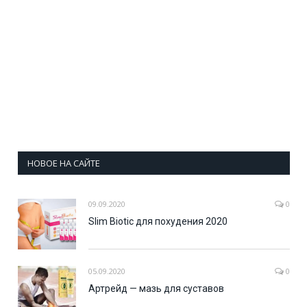
НОВОЕ НА САЙТЕ
09.09.2020
0
Slim Biotic для похудения 2020
05.09.2020
0
Артрейд — мазь для суставов