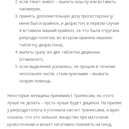
если тянет живот – выпить нош-пу или вставить
папаверин,
принять дополнительную дозу прогестерона (у
меня был и крайнон, и дюфастон; в первом случае
я вставила лишний крайнон, за что была отругана
репродуктологом, во втором приняла лишнюю
таблетку дюфастона),
выпить сразу же две таблетки дицинона
(этамзилат),
если выделения усилились, не прошли в течение
нескольких часов, стали красными – вызвать
скорую помощь.
Некоторые женщины принимают транексам, но этого
лучше не делать – пусть лучше будет дицинон. На приеме
у репродуктолога я уточнила насчет транексама, и врач
сказала, что это сильное лекарство при маточном
кровотечении и может негативно повлиять на плод,