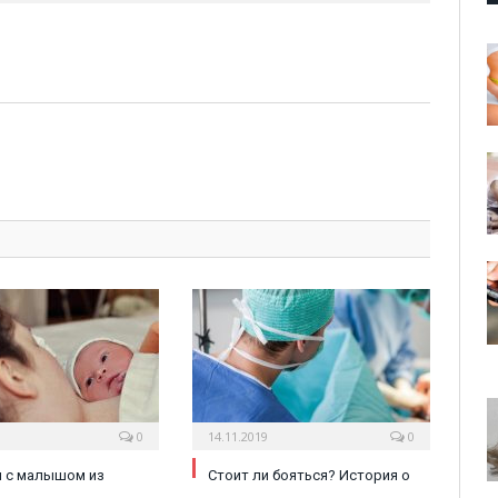
0
14.11.2019
0
и с малышом из
Стоит ли бояться? История о