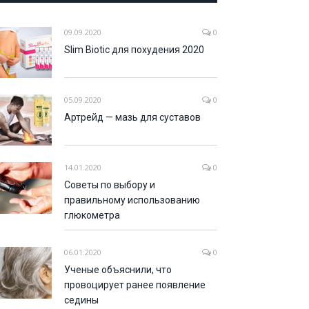
09.09.2020
0
Slim Biotic для похудения 2020
05.09.2020
0
Артрейд — мазь для суставов
14.01.2020
0
Советы по выбору и
правильному использованию
глюкометра
06.01.2020
0
Ученые объяснили, что
провоцирует ранее появление
седины