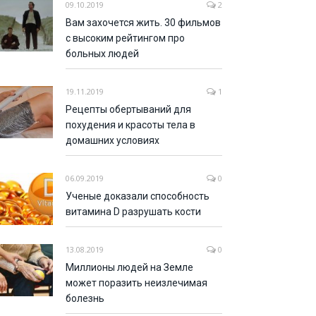
09.10.2019
2
Вам захочется жить. 30 фильмов
с высоким рейтингом про
больных людей
19.11.2019
1
Рецепты обертываний для
похудения и красоты тела в
домашних условиях
06.09.2019
0
Ученые доказали способность
витамина D разрушать кости
13.08.2019
0
Миллионы людей на Земле
может поразить неизлечимая
болезнь