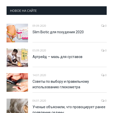
НОВОЕ НА САЙТЕ
09.09.2020
0
Slim Biotic для похудения 2020
05.09.2020
0
Артрейд — мазь для суставов
14.01.2020
0
Советы по выбору и правильному
использованию глюкометра
06.01.2020
0
Ученые объяснили, что провоцирует ранее
появление седины