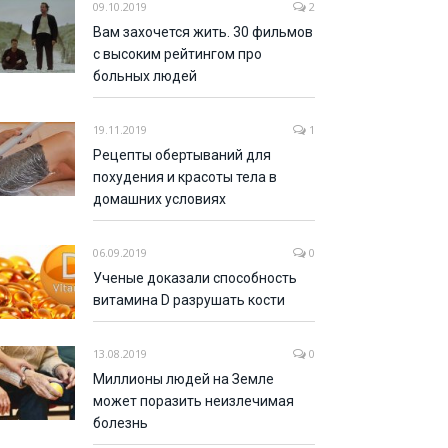
09.10.2019
2
Вам захочется жить. 30 фильмов
с высоким рейтингом про
больных людей
19.11.2019
1
Рецепты обертываний для
похудения и красоты тела в
домашних условиях
06.09.2019
0
Ученые доказали способность
витамина D разрушать кости
13.08.2019
0
Миллионы людей на Земле
может поразить неизлечимая
болезнь