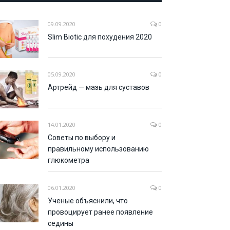
09.09.2020
0
Slim Biotic для похудения 2020
05.09.2020
0
Артрейд — мазь для суставов
14.01.2020
0
Советы по выбору и
правильному использованию
глюкометра
06.01.2020
0
Ученые объяснили, что
провоцирует ранее появление
седины