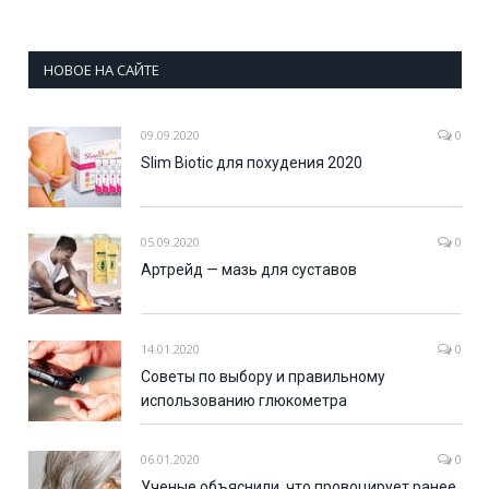
НОВОЕ НА САЙТЕ
09.09.2020
0
Slim Biotic для похудения 2020
05.09.2020
0
Артрейд — мазь для суставов
14.01.2020
0
Советы по выбору и правильному
использованию глюкометра
06.01.2020
0
Ученые объяснили, что провоцирует ранее